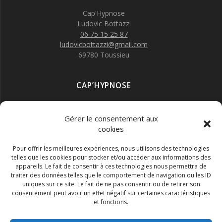
Cap'Hypnose
Ludovic Bottazzi
06 75 15 25 87
ludovicbottazzi@gmail.com
69780 Toussieu
CAP’HYPNOSE
Accueil
Animations
Gérer le consentement aux
Formations
cookies
Hypnothérapie
Pour offrir les meilleures expériences, nous utilisons des technologies
Tous droits réservés
telles que les cookies pour stocker et/ou accéder aux informations des
appareils. Le fait de consentir à ces technologies nous permettra de
traiter des données telles que le comportement de navigation ou les ID
uniques sur ce site. Le fait de ne pas consentir ou de retirer son
RESEAUX SOCIAUX
consentement peut avoir un effet négatif sur certaines caractéristiques
et fonctions.