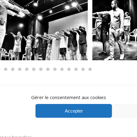
Gérer le consentement aux cookies
Accepter
OSE
RESEAUX SOCIAUX