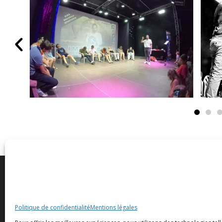
Contact
CAP’HYPN
Cap'Hypnose
Accueil
Politique de confidentialité
Mentions légales
Ludovic Bottazzi
Animations